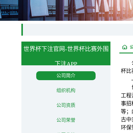
世界杯下注官网-世界杯比赛外围
下注APP
杯比
About us
公司简介
组织机构
工程
事招
公司资质
等；
古中
公司荣誉
环保