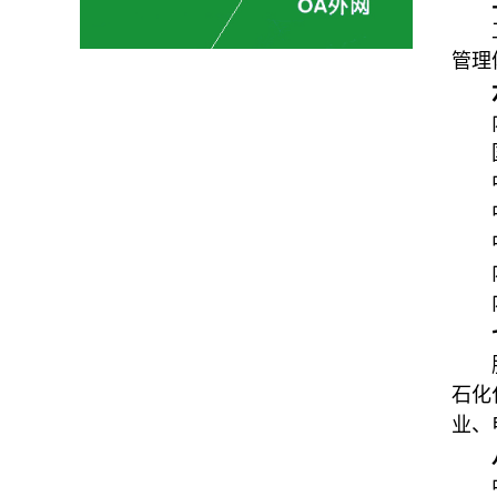
管理
石化
业、