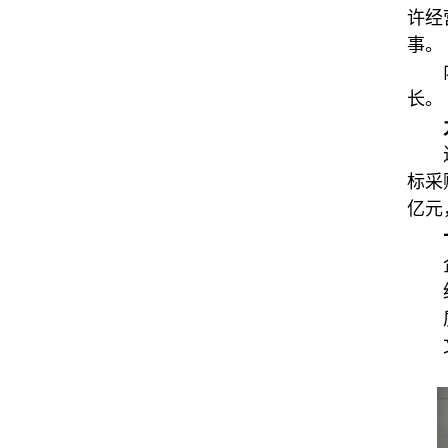
许经
事。
长。
标采
亿元