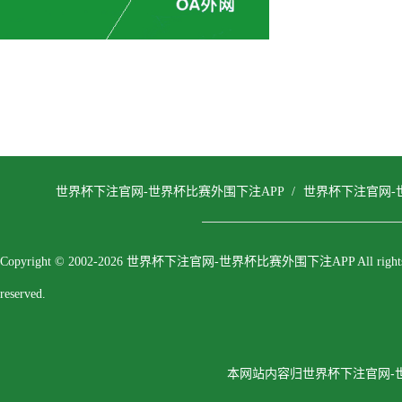
世界杯下注官网-世界杯比赛外围下注APP
/
世界杯下注官网-
Copyright © 2002-2026 世界杯下注官网-世界杯比赛外围下注APP All right
reserved.
本网站内容归世界杯下注官网-