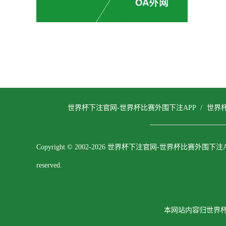
世界杯下注官网-世界杯比赛外围下注APP
/
世界
Copyright © 2002-2026 世界杯下注官网-世界杯比赛外围下注APP A
reserved.
本网站内容归世界杯