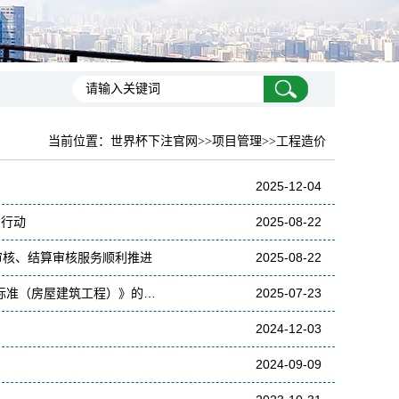
当前位置：
世界杯下注官网
>>项目管理>>工程造价
2025-12-04
日行动
2025-08-22
审核、结算审核服务顺利推进
2025-08-22
标准（房屋建筑工程）》的…
2025-07-23
2024-12-03
2024-09-09