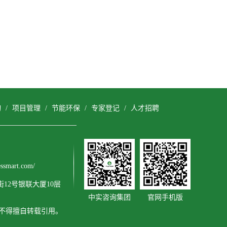
询
/
项目管理
/
节能环保
/
专家登记
/
人才招聘
smart.com/
12号银联大厦10层
中实咨询集团
官网手机版
，不得擅自转载引用。