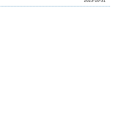
2023-10-31