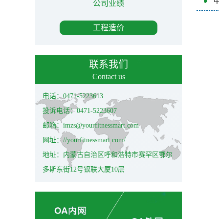
公司业绩
工程造价
联系我们
Contact us
电话：0471-5223613
投诉电话：0471-5223607
邮箱：imzs@yourfitnessmart.com
网址：//yourfitnessmart.com/
地址：内蒙古自治区呼和浩特市赛罕区鄂尔
多斯东街12号银联大厦10层