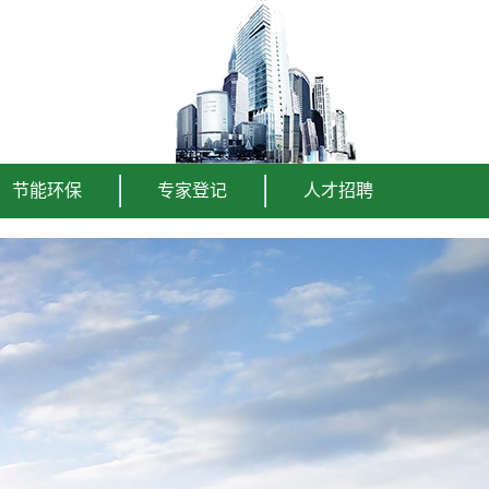
节能环保
专家登记
人才招聘