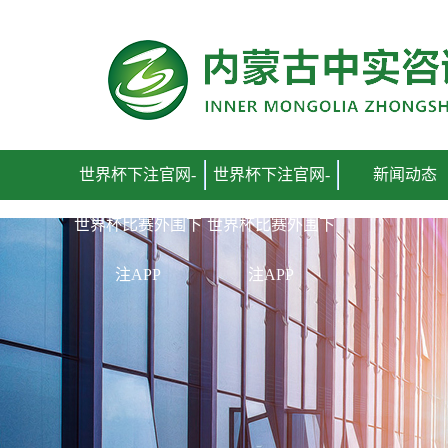
世界杯下注官网
世界杯下注官网-
世界杯下注官网-
新闻动态
世界杯比赛外围下
世界杯比赛外围下
注APP
注APP