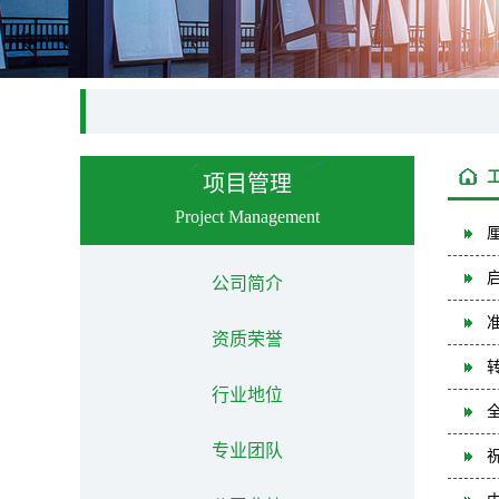
项目管理
Project Management
公司简介
资质荣誉
行业地位
专业团队