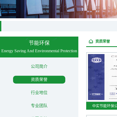
资质荣誉
节能环保
Energy Saving And Environmental Protection
公司简介
资质荣誉
行业地位
专业团队
中实节能环保