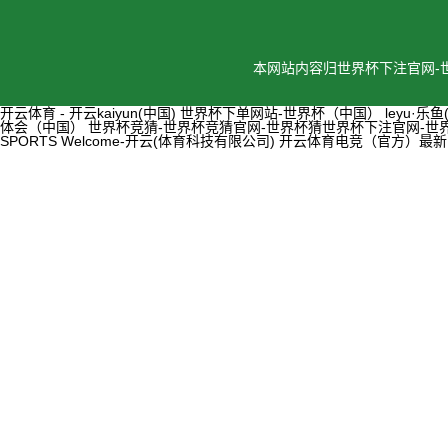
本网站内容归世界杯下注官网-
开云体育 - 开云kaiyun(中国)
世界杯下单网站-世界杯（中国）
leyu·
体会（中国）
世界杯竞猜-世界杯竞猜官网-世界杯猜世界杯下注官网-世
SPORTS
Welcome-开云(体育科技有限公司)
开云体育电竞（官方）最新I