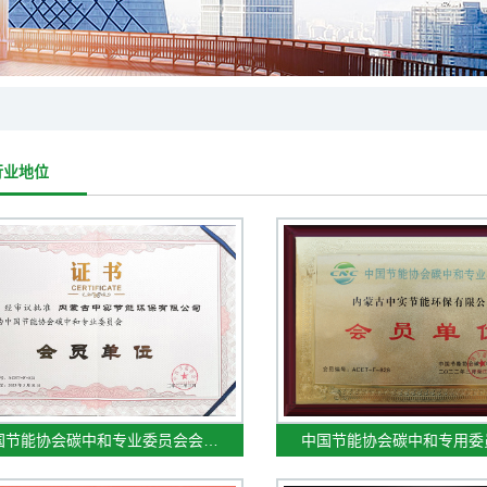
行业地位
国节能协会碳中和专业委员会会…
中国节能协会碳中和专用委