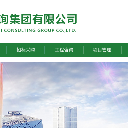
招标采购
工程咨询
项目管理