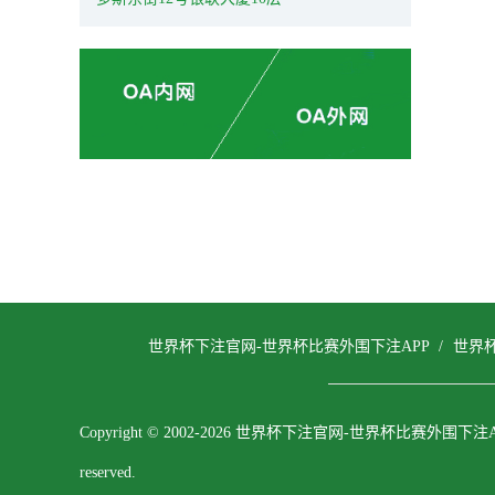
世界杯下注官网-世界杯比赛外围下注APP
/
世界
Copyright © 2002-2026 世界杯下注官网-世界杯比赛外围下注APP A
reserved.