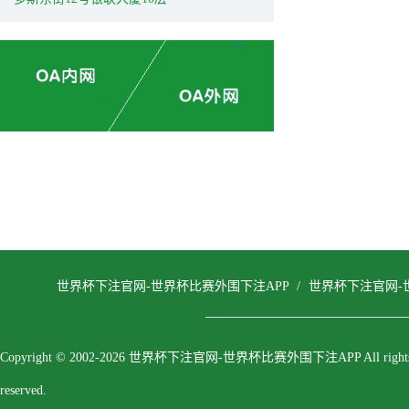
世界杯下注官网-世界杯比赛外围下注APP
/
世界杯下注官网-
Copyright © 2002-2026 世界杯下注官网-世界杯比赛外围下注APP All right
reserved.