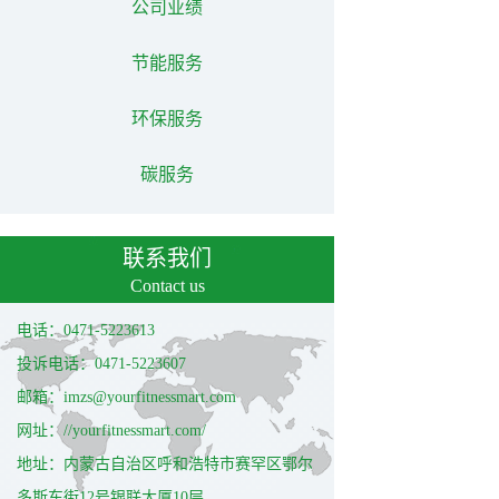
公司业绩
节能服务
环保服务
碳服务
联系我们
Contact us
电话：0471-5223613
投诉电话：0471-5223607
邮箱：imzs@yourfitnessmart.com
网址：//yourfitnessmart.com/
地址：内蒙古自治区呼和浩特市赛罕区鄂尔
多斯东街12号银联大厦10层