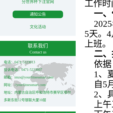
工作时
分世界杯下注官网
一、
通知公告
20
文化活动
5天。
上班。
联系我们
二、
Contact us
依据
电话：0471-5223613
投诉电话：0471-5223607
1、
邮箱：imzs@yourfitnessmart.com
自5
网址：//yourfitnessmart.com/
2、
地址：内蒙古自治区呼和浩特市赛罕区鄂尔
多斯东街12号银联大厦10层
上午工