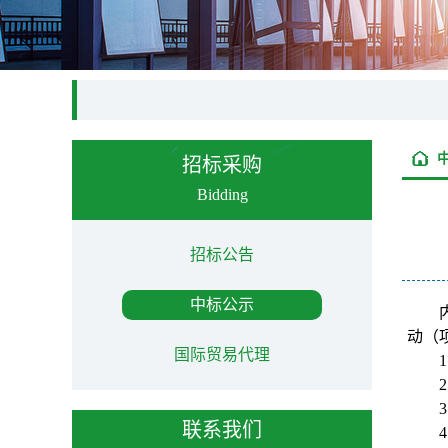
招标采购
Bidding
招标公告
中标公示
动（项
国际贸易代理
1
2
3
联系我们
4