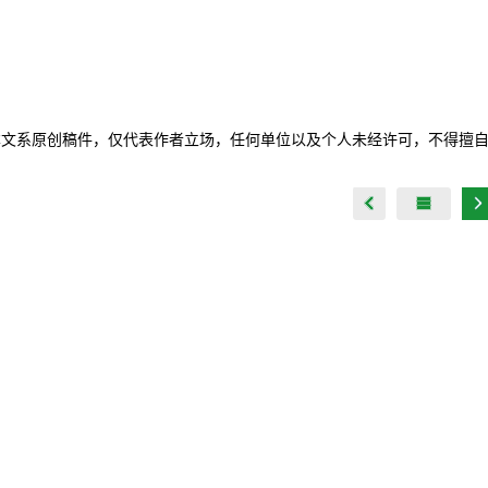
本文系原创稿件，仅代表作者立场，任何单位以及个人未经许可，不得擅