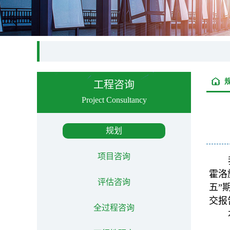
工程咨询
Project Consultancy
规划
项目咨询
霍洛
评估咨询
五”
交报
全过程咨询