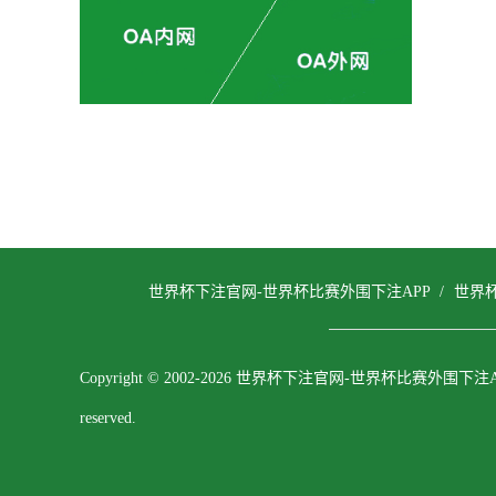
世界杯下注官网-世界杯比赛外围下注APP
/
世界
Copyright © 2002-2026 世界杯下注官网-世界杯比赛外围下注APP A
reserved.