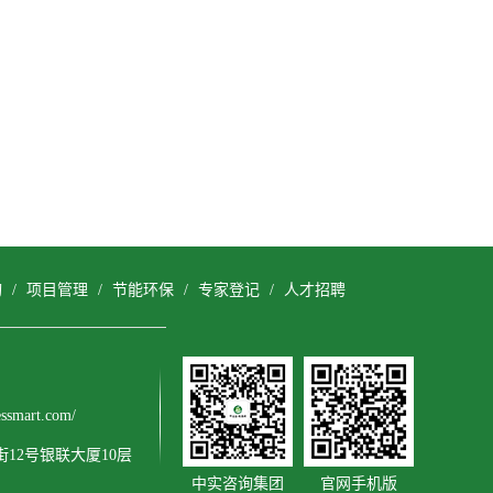
询
/
项目管理
/
节能环保
/
专家登记
/
人才招聘
smart.com/
12号银联大厦10层
中实咨询集团
官网手机版