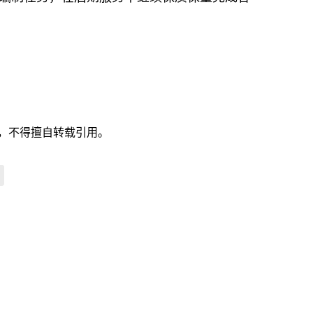
，不得擅自转载引用。