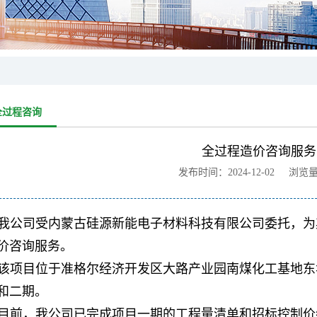
全过程咨询
全过程造价咨询服务
发布时间：2024-12-02 浏览
我公司受内蒙古硅源新能电子材料科技有限公司委托，为其
价咨询服务。
该项目位于准格尔经济开发区大路产业园南煤化工基地东华
和二期。
目前，我公司已完成项目一期的工程量清单和招标控制价