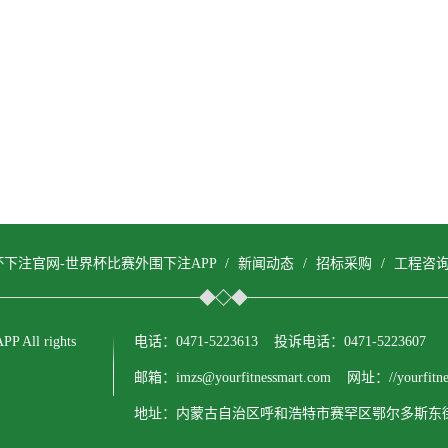
杯下注官网-世界杯比赛外围下注APP
/
新闻动态
/
招标采购
/
工程咨
ll rights
电话：0471-5223613 投诉电话：0471-5223607
邮箱：imzs@yourfitnessmart.com 网址：//yourfitnes
地址：内蒙古自治区呼和浩特市赛罕区鄂尔多斯东街