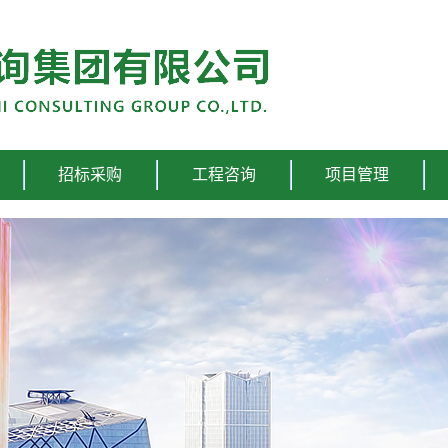
招标采购
工程咨询
项目管理