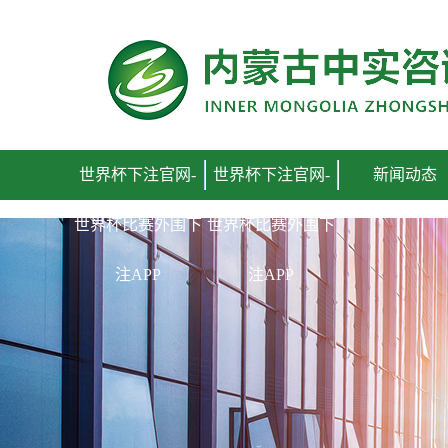
世界杯下注官网
世界杯下注官网-
世界杯下注官网-
新闻动态
世界杯比赛外围下
世界杯比赛外围下
注APP
注APP