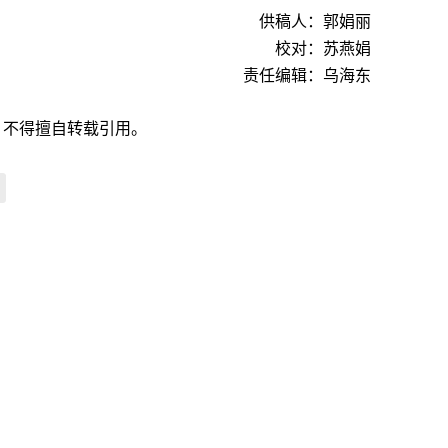
供稿人：郭娟丽
校对：苏燕娟
责任编辑：乌海东
，不得擅自转载引用。