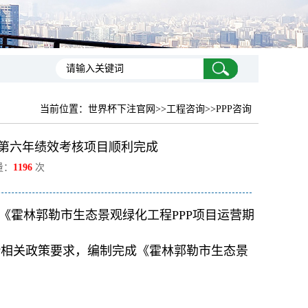
当前位置：
世界杯下注官网
>>工程咨询>>PPP咨询
期第六年绩效考核项目顺利完成
量：
1196
次
制《霍林郭勒市生态景观绿化工程PPP项目运营期
PPP相关政策要求，编制完成《霍林郭勒市生态景