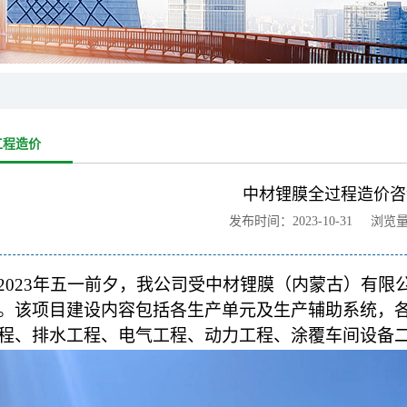
工程造价
中材锂膜全过程造价咨
发布时间：2023-10-31 浏览
2023
年五一前夕，我公司受中材锂膜（内蒙古）有限
。该项目建设内容包括各生产单元及生产辅助系统，
程、排水工程、电气工程、动力工程、涂覆车间设备