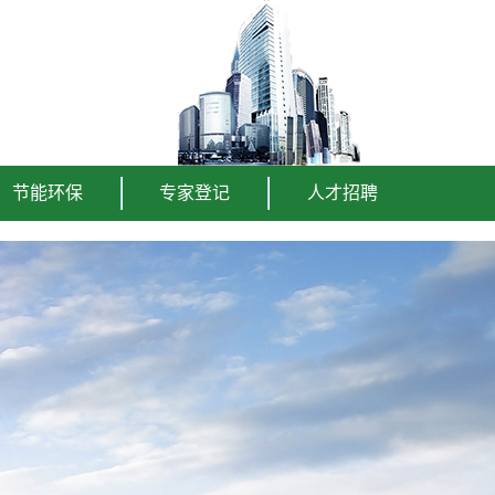
节能环保
专家登记
人才招聘