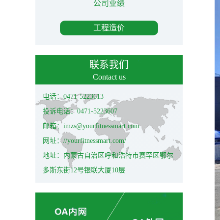
公司业绩
工程造价
联系我们
Contact us
电话：0471-5223613
投诉电话：0471-5223607
邮箱：imzs@yourfitnessmart.com
网址：//yourfitnessmart.com/
地址：内蒙古自治区呼和浩特市赛罕区鄂尔
多斯东街12号银联大厦10层