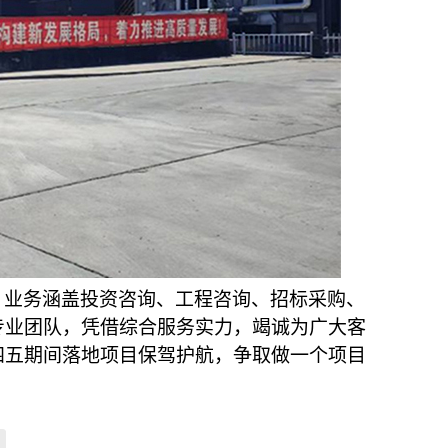
，业务涵盖投资咨询、工程咨询、招标采购、
专业团队，凭借综合服务实力，竭诚为广大客
四五期间落地项目保驾护航，争取做一个项目