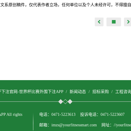
本文系原创稿件，仅代表作者立场，任何单位以及个人未经许可，不得擅
杯下注官网-世界杯比赛外围下注APP
/
新闻动态
/
招标采购
/
工程咨
ll rights
电话：0471-5223613 投诉电话：0471-5223607
邮箱：imzs@yourfitnessmart.com 网址：//yourfitnes