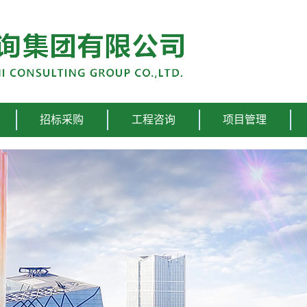
招标采购
工程咨询
项目管理