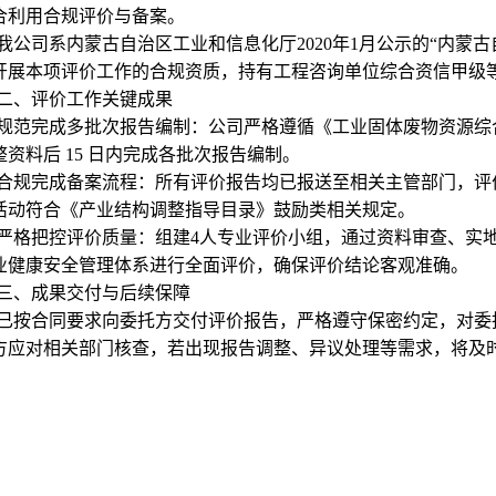
合利用合规评价与备案。
我公司系内蒙古自治区工业和信息化厅2020年1月公示的“内蒙
开展本项评价工作的合规资质，持有工程咨询单位综合资信甲级
二、评价工作关键成果
规范完成多批次报告编制：公司严格遵循《工业固体废物资源综
整资料后 15 日内完成各批次报告编制。
合规完成备案流程：所有评价报告均已报送至相关主管部门，评
活动符合《产业结构调整指导目录》鼓励类相关规定。
严格把控评价质量：组建4人专业评价小组，通过资料审查、实
业健康安全管理体系进行全面评价，确保评价结论客观准确。
三、成果交付与后续保障
已按合同要求向委托方交付评价报告，严格遵守保密约定，对委
方应对相关部门核查，若出现报告调整、异议处理等需求，将及