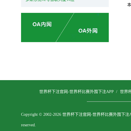
世界杯下注官网-世界杯比赛外围下注APP
/
世界
Copyright © 2002-2026 世界杯下注官网-世界杯比赛外围下注APP A
reserved.