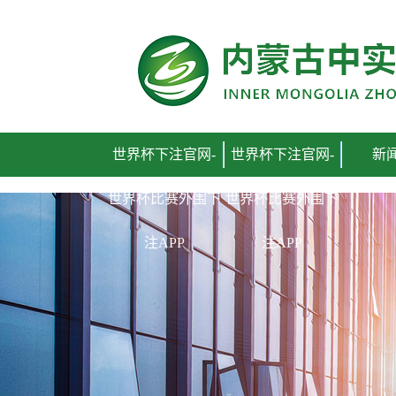
世界杯下注官网
世界杯下注官网-
世界杯下注官网-
新
世界杯比赛外围下
世界杯比赛外围下
注APP
注APP