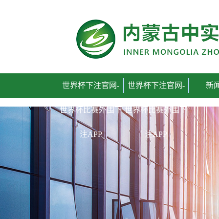
世界杯下注官网
世界杯下注官网-
世界杯下注官网-
新
世界杯比赛外围下
世界杯比赛外围下
注APP
注APP