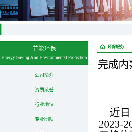
环保服务
节能环保
Energy Saving And Environmental Protection
完成内
公司简介
资质荣誉
行业地位
近日
专业团队
202