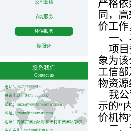
严格依
公司业绩
同，高
节能服务
价工作
环保服务
一、
碳服务
项目
象为该
联系我们
工信部
Contact us
物资源
电话：0471-5223613
我公
投诉电话：0471-5223607
示的“
邮箱：imzs@yourfitnessmart.com
网址：//yourfitnessmart.com/
价机构
地址：内蒙古自治区呼和浩特市赛罕区鄂尔
二、
多斯东街12号银联大厦10层