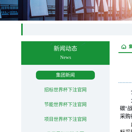
新闻动态
News
集团新闻
招标世界杯下注官网
节能世界杯下注官网
碳"
采购
项目世界杯下注官网