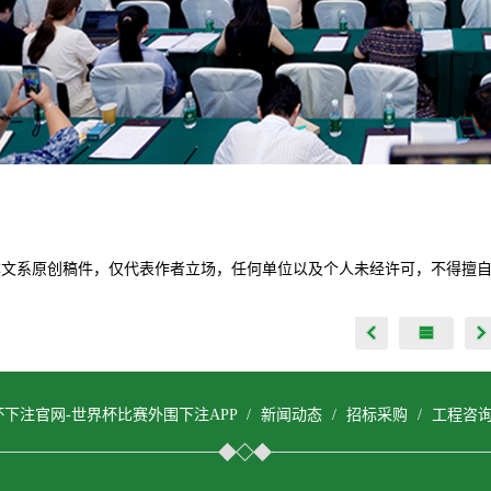
本文系原创稿件，仅代表作者立场，任何单位以及个人未经许可，不得擅
杯下注官网-世界杯比赛外围下注APP
/
新闻动态
/
招标采购
/
工程咨