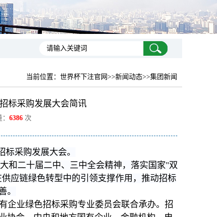
当前位置：
世界杯下注官网
>>新闻动态>>集团新闻
色招标采购发展大会简讯
量：
6386
次
色招标采购发展大会。
十大和二十届二中、三中全会精神，落实国家"双
在供应链绿色转型中的引领支撑作用，推动招标
善。
有企业绿色招标采购专业委员会联合承办。招