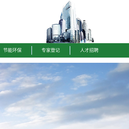
节能环保
专家登记
人才招聘