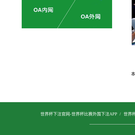
世界杯下注官网-世界杯比赛外围下注APP
/
世界