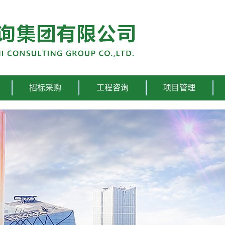
招标采购
工程咨询
项目管理